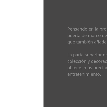
Pensando en la prot
puerta de marco de 
que también añade 
La parte superior d
colección y decorac
objetos más precia
entretenimiento.