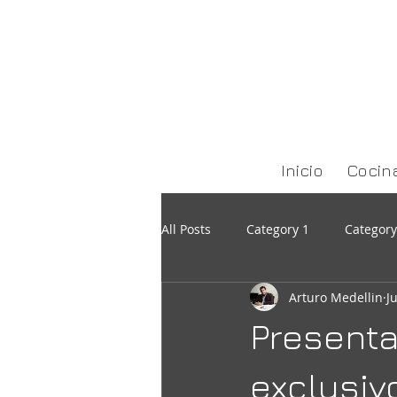
Inicio
Cocin
All Posts
Category 1
Category
Arturo Medellin
J
Present
exclusivo