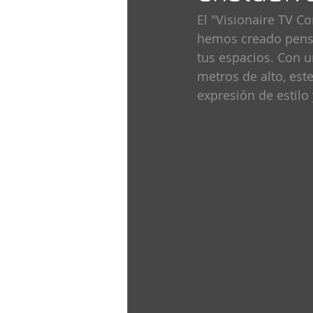
El "Visionaire TV C
hemos creado pensa
tus espacios. Con 
metros de alto, est
expresión de estilo 