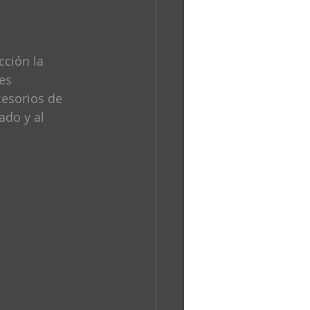
cción la 
es 
esorios de 
ado y al 