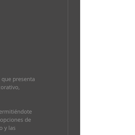
 que presenta 
orativo, 
permitiéndote 
 opciones de 
 y las 