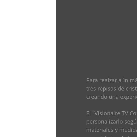
Para realzar aún m
tres repisas de cri
creando una experie
El "Visionaire TV C
personalizarlo segú
materiales y medida