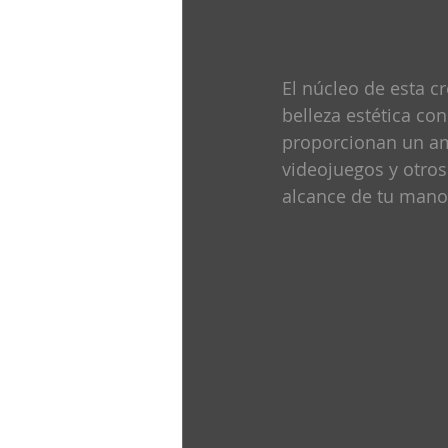
El núcleo de esta c
belleza estética con
proporcionan un am
videojuegos y otros
alcance de tu mano