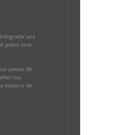
 integrado una 
l polvo sino 
tus piezas de 
altan tus 
u espacio de 