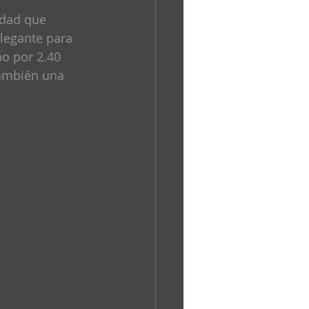
idad que 
legante para 
o por 2.40 
también una 