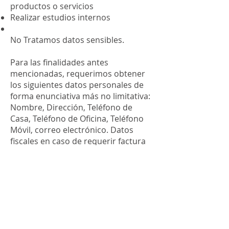
productos o servicios
Realizar estudios internos
No Tratamos datos sensibles.
Para las finalidades antes
mencionadas, requerimos obtener
los siguientes datos personales de
forma enunciativa más no limitativa:
Nombre, Dirección, Teléfono de
Casa, Teléfono de Oficina, Teléfono
Móvil, correo electrónico. Datos
fiscales en caso de requerir factura
con I.V.A. desglosado: Razón Social,
RFC, Domicilio Fiscal, Código postal
Como titular de los datos
personales, usted tiene derecho a
acceder, rectificar y solicitar la
eliminación de los datos